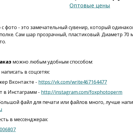
Оптовые цены
 с фото - это замечательный сувенир, который одинак
 полке. Сам шар прозрачный, пластиковый. Диаметр 70
то.
аказ
можно любым удобным способом:
 написать в соцсетях:
жер Вконтакте -
https://vk.com/write467164477
нт в Инстаграмм -
http://instagram.com/foxphotoperm
с большой файл для печати или файлов много, лучше нап
u
есть в мессенджерах:
006807