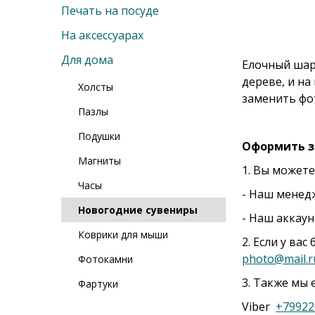
Печать на посуде
На аксессуарах
Для дома
Елочный шар
дереве, и на
Холсты
заменить фо
Пазлы
Подушки
Оформить з
Магниты
1. Вы можете
Часы
- Наш менед
Новогодние сувениры
- Наш аккау
Коврики для мыши
2. Если у ва
photo@mail.r
Фотокамни
3. Также мы 
Фартуки
Viber
+79922