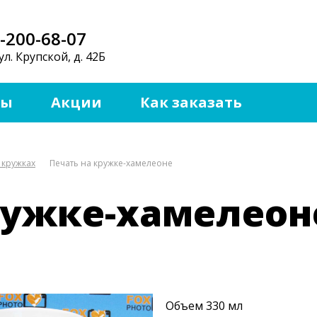
-200-68-07
ул. Крупской, д. 42Б
ты
Акции
Как заказать
 кружках
Печать на кружке-хамелеоне
ружке-хамелеон
Объем 330 мл