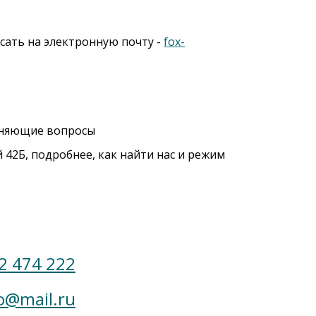
исать на электронную почту -
fox-
очняющие вопросы
 42Б, подробнее, как найти нас и режим
 2 474 222
o@mail.ru