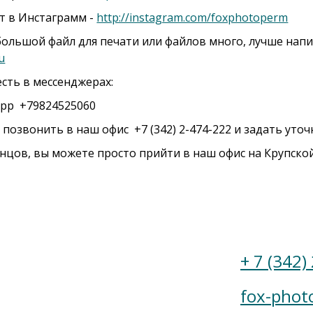
нт в Инстаграмм -
http://instagram.com/foxphotoperm
с большой файл для печати или файлов много, лучше нап
u
есть в мессенджерах:
App +79824525060
 позвонить в наш офис +7 (342) 2-474-222 и задать ут
онцов, вы можете просто прийти в наш офис на Крупской
ение
+ 7 (342)
fox-phot