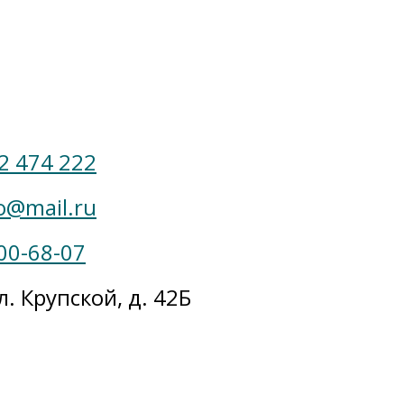
 2 474 222
o@mail.ru
00-68-07
л. Крупской, д. 42Б